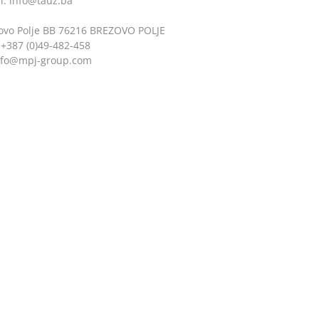
l: info@tauz.ba
vo Polje BB 76216 BREZOVO POLJE
x +387 (0)49-482-458
nfo@mpj-group.com