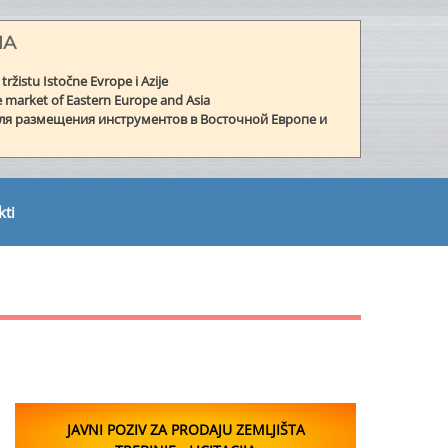
МА
 tržistu Istočne Evrope i Azije
e market of Eastern Europe and Asia
ля размещения инструментов в Восточной Европе и
kti
JAVNI POZIV ZA PRODAJU ZEMLJIŠTA