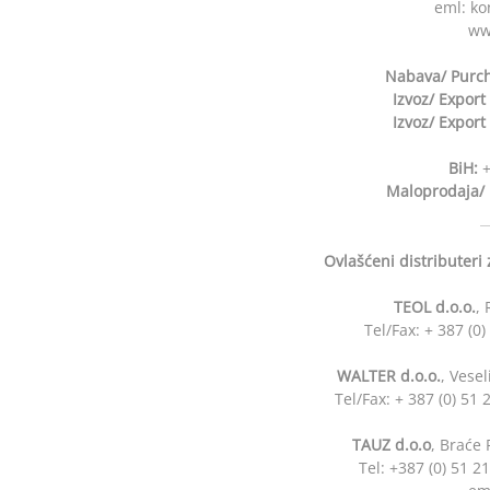
eml: ko
ww
Nabava/ Purch
Izvoz/ Export
Izvoz/ Export
BiH:
+
Maloprodaja/ 
Ovlašćeni distributeri 
TEOL d.o.o.
,
Tel/Fax: + 387 (0
WALTER d.o.o.
, Vese
Tel/Fax: + 387 (0) 5
TAUZ d.o.o
, Braće 
Tel: +387 (0) 51 2