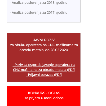
- Analiza poslovanja za 2018. godinu
- Analiza poslovanja za 2017. godinu
JAVNI POZIV
za obuku operatera na CNC mašinama za
obradu metala, do 28.02.2020.
- Poziv za osposobljavanje operatera na
CNC mašinama za obradu metala (PDF)
- Prijavni obrazac (PDF)
KONKURS - OGLAS
za prijem u radni odnos