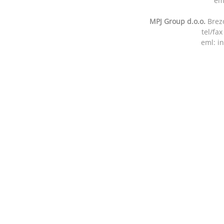
em
MPJ Group d.o.o.
Brezo
tel/fa
eml: i