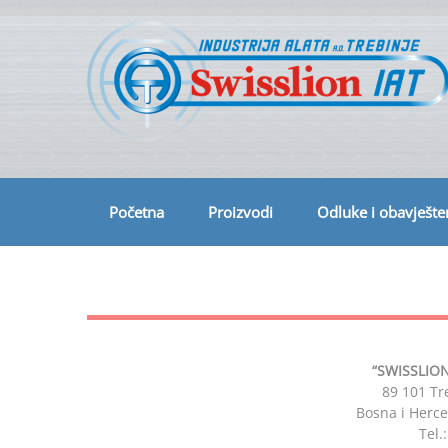
Skip
to
content
Početna
Proizvodi
Odluke i obavješte
“SWISSLION
89 101 Tre
Bosna i Herce
Tel.