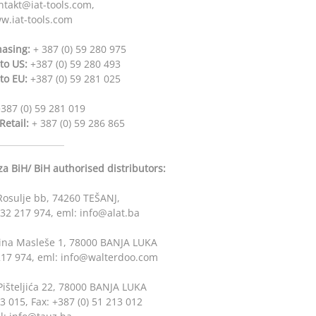
ntakt@iat-tools.com,
w.iat-tools.com
asing:
+ 387 (0) 59 280 975
 to US:
+387 (0) 59 280 493
 to EU:
+387 (0) 59 281 025
387 (0) 59 281 019
Retail:
+ 387 (0) 59 286 865
za BiH/ BiH authorised distributors:
 Rosulje bb, 74260 TEŠANJ,
) 32 217 974, eml: info@alat.ba
lina Masleše 1, 78000 BANJA LUKA
1 217 974, eml: info@walterdoo.com
Pišteljića 22, 78000 BANJA LUKA
13 015, Fax: +387 (0) 51 213 012