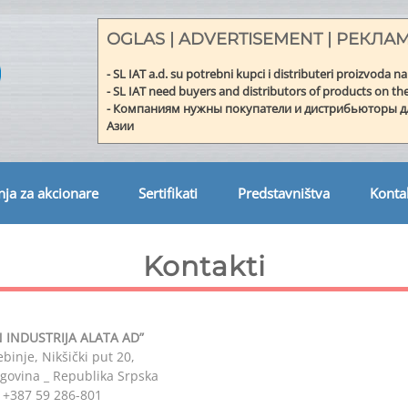
SWISSLION IAT
Industrija alata a.d. Trebinje
OGLAS | ADVERTISEMENT | РЕКЛА
- SL IAT a.d. su potrebni kupci i distributeri proizvoda na
- SL IAT need buyers and distributors of products on th
- Компаниям нужны покупатели и дистрибьюторы д
Азии
nja za akcionare
Sertifikati
Predstavništva
Konta
Kontakti
 INDUSTRIJA ALATA AD”
binje, Nikšički put 20,
govina _ Republika Srpska
: +387 59 286-801